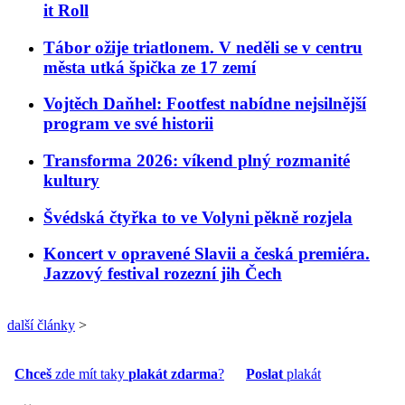
it Roll
Tábor ožije triatlonem. V neděli se v centru
města utká špička ze 17 zemí
Vojtěch Daňhel: Footfest nabídne nejsilnější
program ve své historii
Transforma 2026: víkend plný rozmanité
kultury
Švédská čtyřka to ve Volyni pěkně rozjela
Koncert v opravené Slavii a česká premiéra.
Jazzový festival rozezní jih Čech
další články
>
Chceš
zde mít taky
plakát zdarma
?
Poslat
plakát