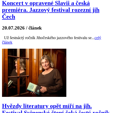
Koncert v opravené Slavii a česká
premiéra. Jazzový festival rozezní jih
Čech
20.07.2026
/
článek
Už šestnáctý ročník Jihočeského jazzového festivalu se...
celý
článek
Hvězdy literatury opět míří na jih.
Festival Svinenské čtení čeká šestý ročník