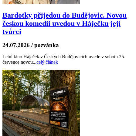
Bardotky přijedou do Budějovic. Novou
českou komedii uvedou v Háječku její
tvůrci
24.07.2026
/
pozvánka
Letní kino Háječek v Českých Budějovicích uvede v sobotu 25.
července novou...
celý článek