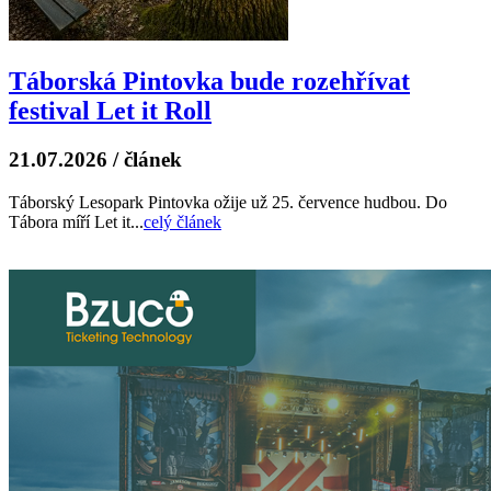
Táborská Pintovka bude rozehřívat
festival Let it Roll
21.07.2026
/
článek
Táborský Lesopark Pintovka ožije už 25. července hudbou. Do
Tábora míří Let it...
celý článek