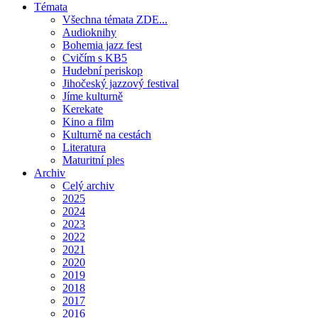
Témata
Všechna témata ZDE...
Audioknihy
Bohemia jazz fest
Cvičím s KB5
Hudební periskop
Jihočeský jazzový festival
Jíme kulturně
Kerekate
Kino a film
Kulturně na cestách
Literatura
Maturitní ples
Archiv
Celý archiv
2025
2024
2023
2022
2021
2020
2019
2018
2017
2016