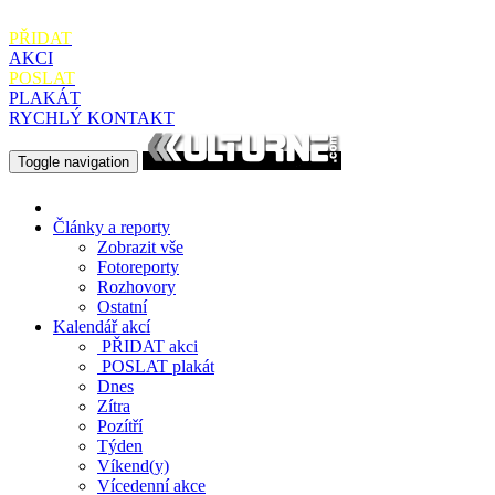
PŘIDAT
AKCI
POSLAT
PLAKÁT
RYCHLÝ KONTAKT
Toggle navigation
Články a reporty
Zobrazit vše
Fotoreporty
Rozhovory
Ostatní
Kalendář akcí
PŘIDAT
akci
POSLAT
plakát
Dnes
Zítra
Pozítří
Týden
Víkend(y)
Vícedenní akce