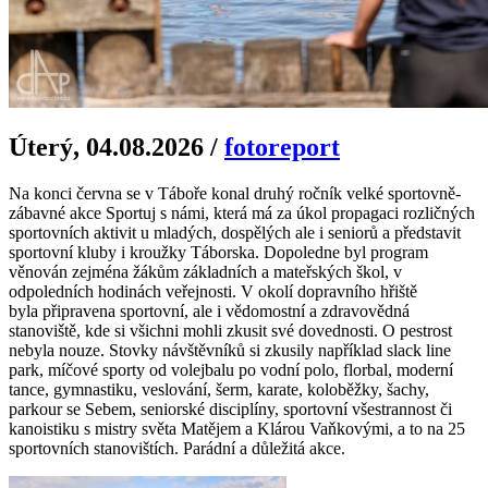
Úterý, 04.08.2026
/
fotoreport
Na konci června se v Táboře konal druhý ročník velké sportovně-
zábavné akce Sportuj s námi, která má za úkol propagaci rozličných
sportovních aktivit u mladých, dospělých ale i seniorů a představit
sportovní kluby i kroužky Táborska. Dopoledne byl program
věnován zejména žákům základních a mateřských škol, v
odpoledních hodinách veřejnosti. V okolí dopravního hřiště
byla připravena sportovní, ale i vědomostní a zdravovědná
stanoviště, kde si všichni mohli zkusit své dovednosti. O pestrost
nebyla nouze. Stovky návštěvníků si zkusily například slack line
park, míčové sporty od volejbalu po vodní polo, florbal, moderní
tance, gymnastiku, veslování, šerm, karate, koloběžky, šachy,
parkour se Sebem, seniorské disciplíny, sportovní všestrannost či
kanoistiku s mistry světa Matějem a Klárou Vaňkovými, a to na 25
sportovních stanovištích. Parádní a důležitá akce.