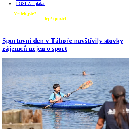
POSLAT
plakát
Věděli jste?
Když přidáte vaši událost do našeho kalendáře
sami, získáte tím
lepší pozici
ve výpisu akcí.
Sportovní den v Táboře navštívily stovky
zájemců nejen o sport