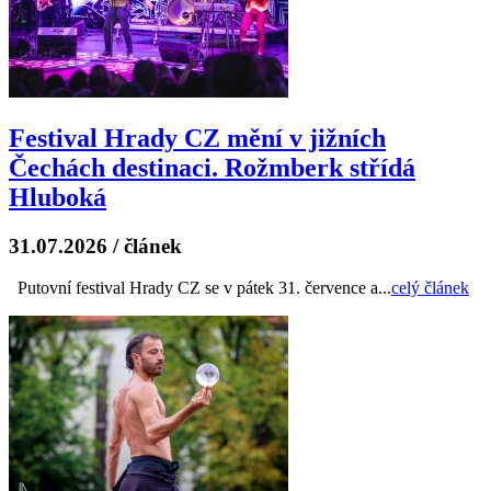
Festival Hrady CZ mění v jižních
Čechách destinaci. Rožmberk střídá
Hluboká
31.07.2026
/
článek
Putovní festival Hrady CZ se v pátek 31. července a...
celý článek